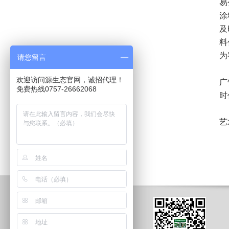
易
涂
及
料
为
请您留言
还
欢迎访问源生态官网，诚招代理！
广
免费热线0757-26662068
时
艺
文